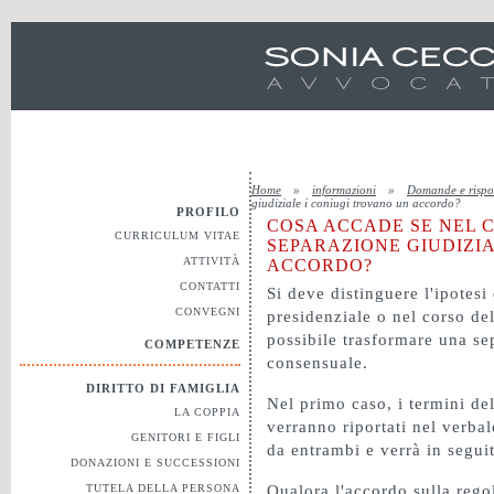
Home
»
informazioni
»
Domande e rispo
giudiziale i coniugi trovano un accordo?
PROFILO
COSA ACCADE SE NEL C
CURRICULUM VITAE
SEPARAZIONE GIUDIZI
ATTIVITÀ
ACCORDO?
CONTATTI
Si deve distinguere l'ipotes
CONVEGNI
presidenziale o nel corso d
possibile trasformare una se
COMPETENZE
consensuale.
DIRITTO DI FAMIGLIA
Nel primo caso, i termini del
LA COPPIA
verranno riportati nel verbal
GENITORI E FIGLI
da entrambi e verrà in segu
DONAZIONI E SUCCESSIONI
TUTELA DELLA PERSONA
Qualora l'accordo sulla regol