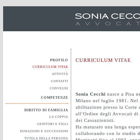
CURRICULUM VITAE
PROFILO
CURRICULUM VITAE
ATTIVITÀ
CONTATTI
CONVEGNI
Sonia Cecchi
nasce a Pisa ne
COMPETENZE
Milano nel luglio 1981. Nel
abilitazione presso la Corte 
DIRITTO DI FAMIGLIA
all’Ordine degli Avvocati d
LA COPPIA
dei Cassazionisti.
GENITORI E FIGLI
Ha maturato una lunga esperie
DONAZIONI E SUCCESSIONI
collaborando con lo studio d
TUTELA DELLA PERSONA
Martinetti fino al 1993, anno