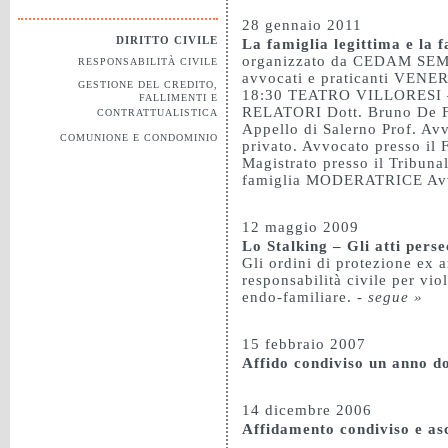
28 gennaio 2011
DIRITTO CIVILE
La famiglia legittima e la f
organizzato da CEDAM S
RESPONSABILITÀ CIVILE
avvocati e praticanti VEN
GESTIONE DEL CREDITO,
18:30 TEATRO VILLORESI
FALLIMENTI E
RELATORI Dott. Bruno De Fil
CONTRATTUALISTICA
Appello di Salerno Prof. Avv
COMUNIONE E CONDOMINIO
privato. Avvocato presso il 
Magistrato presso il Tribuna
famiglia MODERATRICE Avv
12 maggio 2009
Lo Stalking – Gli atti persec
Gli ordini di protezione ex a
responsabilità civile per vio
endo-familiare.
-
segue »
15 febbraio 2007
Affido condiviso un anno d
14 dicembre 2006
Affidamento condiviso e as